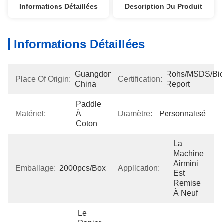
Informations Détaillées
Description Du Produit
Informations Détaillées
Guangdong, 
Rohs/MSDS/Bioc
Place Of Origin:
Certification:
China
Report
Paddle 
Matériel:
À 
Diamètre:
Personnalisé
Coton
La 
Machine 
Airmini 
Emballage:
2000pcs/box
Application:
Est 
Remise 
À Neuf
Le 