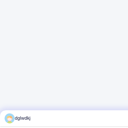
dglwdkj