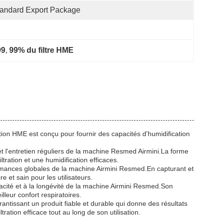
andard Export Package
99
, 
99% du filtre HME
ation HME est conçu pour fournir des capacités d'humidification
et l'entretien réguliers de la machine Resmed Airmini.La forme
tration et une humidification efficaces.
performances globales de la machine Airmini Resmed.En capturant et
e et sain pour les utilisateurs.
ficacité et à la longévité de la machine Airmini Resmed.Son
illeur confort respiratoires.
ntissant un produit fiable et durable qui donne des résultats
tration efficace tout au long de son utilisation.