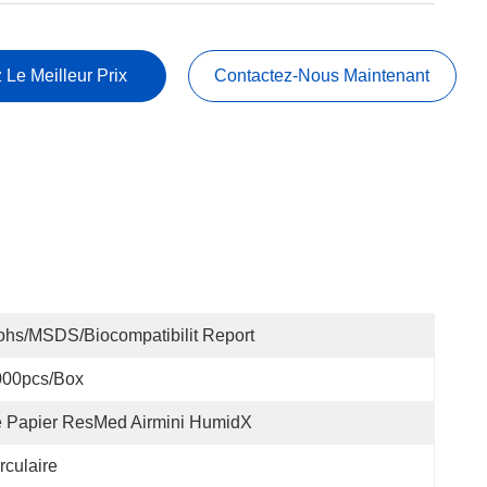
 Le Meilleur Prix
Contactez-Nous Maintenant
hs/MSDS/Biocompatibilit Report
000pcs/box
 Papier ResMed Airmini HumidX
rculaire