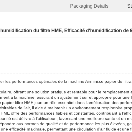
Packaging Details:
St
umidification du filtre HME
, 
Efficacité d'humidification de 
urer les performances optimales de la machine Airmini.ce papier de filtr
.
culaire, offrant une solution pratique et rentable pour le remplacement 
ment à la machine, assurant un ajustement sûr et approprié pour une fil
on, ce papier filtre HME joue un rôle essentiel dans l'amélioration des 
sirables de l'air, il aide à maintenir un environnement respiratoire propr
iltre HME offre des performances fiables et constantes, contribuant à l'ef
 purifié est délivré à l'utilisateur., favorisant une meilleure santé et un me
pondre aux normes de qualité et de performance les plus élevées, gara
une efficacité maximale, permettant une circulation d'air fluide et une fil