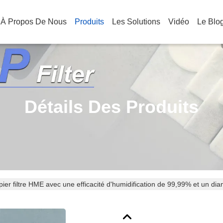
À Propos De Nous
Produits
Les Solutions
Vidéo
Le Blo
Détails Des Produits
pier filtre HME avec une efficacité d'humidification de 99,99% et un di
humidification maximale