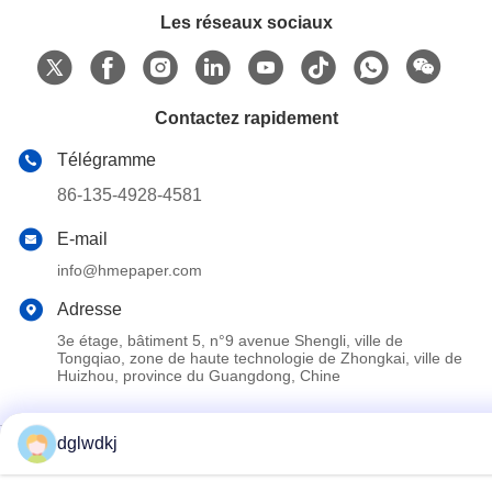
Les réseaux sociaux
Contactez rapidement
Télégramme
86-135-4928-4581
E-mail
info@hmepaper.com
Adresse
3e étage, bâtiment 5, n°9 avenue Shengli, ville de
Tongqiao, zone de haute technologie de Zhongkai, ville de
Huizhou, province du Guangdong, Chine
dglwdkj
Politique de confidentialité
|
Plan du site
La Chine est bonne. Qualité le hme le papier filtre Le fournisseur.