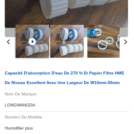
Capacité D'absorption D'eau De 270 % Et Papier Filtre HME
De Niveau Excellent Avec Une Largeur De W10mm-50mm
Nom De Marque:
LONGWANGDA
Numéro De Modèle:
Humidifier plus