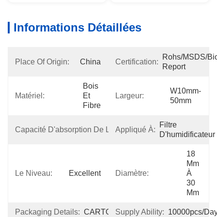
Informations Détaillées
Rohs/MSDS/Bioc
Place Of Origin:
China
Certification:
Report
Bois 
W10mm-
Matériel:
Et 
Largeur:
50mm
Fibre
Filtre 
Capacité D'absorption De L'eau:
Appliqué À:
270%
D'humidificateur
18 
Mm 
Le Niveau:
Excellent
Diamètre:
À 
30 
Mm
Packaging Details:
CARTON
Supply Ability:
10000pcs/da