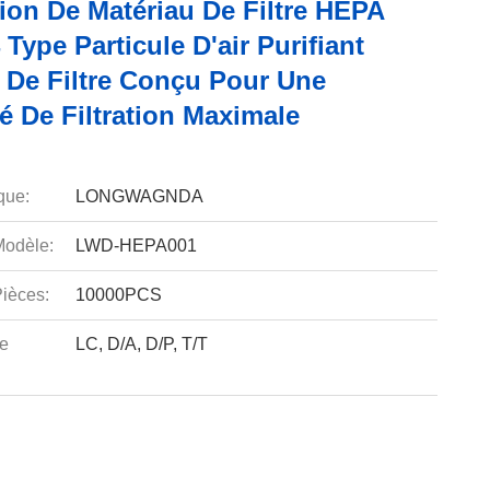
ion De Matériau De Filtre HEPA
Type Particule D'air Purifiant
 De Filtre Conçu Pour Une
té De Filtration Maximale
que:
LONGWAGNDA
odèle:
LWD-HEPA001
ièces:
10000PCS
e
LC, D/A, D/P, T/T