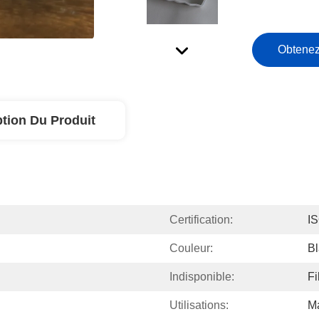
Obtenez
ption Du Produit
Certification:
I
Couleur:
B
Indisponible:
Fi
Utilisations:
Ma