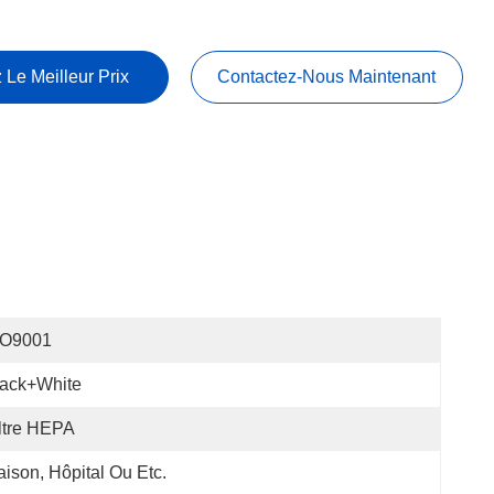
 Le Meilleur Prix
Contactez-Nous Maintenant
SO9001
lack+white
ltre HEPA
ison, Hôpital Ou Etc.