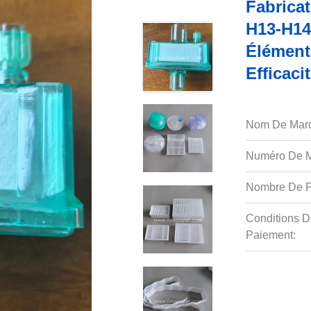
Fabricat
H13-H14 
Élément
Efficaci
Nom De Mar
Numéro De M
Nombre De P
Conditions D
Paiement: