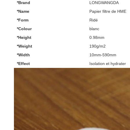
*Brand
LONGWANGDA
*Name
Papier filtre de HME
*Form
Ridé
*Colour
blanc
*Height
0.98mm
*Weight
190g/m2
*Width
10mm-590mm
*Effect
Isolation et hydrater