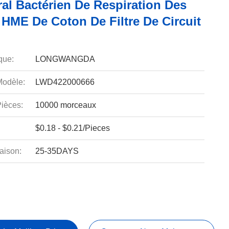
iral Bactérien De Respiration Des
 HME De Coton De Filtre De Circuit
que:
LONGWANGDA
odèle:
LWD422000666
ièces:
10000 morceaux
$0.18 - $0.21/Pieces
aison:
25-35DAYS