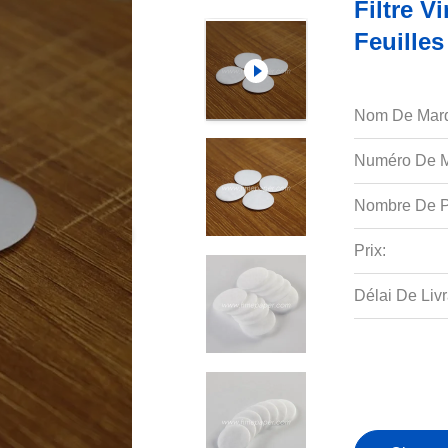
Filtre V
Feuilles
Nom De Mar
Numéro De M
Nombre De P
Prix:
Délai De Livr