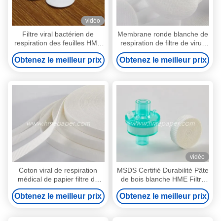
vidéo
Filtre viral bactérien de
Membrane ronde blanche de
respiration des feuilles HME
respiration de filtre de virus
de coton de filtre de circuit
de coton de filtre de circuit
Obtenez le meilleur prix
Obtenez le meilleur prix
vidéo
Coton viral de respiration
MSDS Certifié Durabilité Pâte
médical de papier filtre de
de bois blanche HME Filtre
Bacerial BV HME HMEF
de papier Des feuilles
Obtenez le meilleur prix
Obtenez le meilleur prix
jetable
absorbant personnalisées