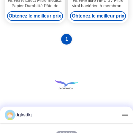
99.999% Effect Filtre médical
99.99% filtre HME BV Filtre
Papier Durabilité Pâte de
viral bactérien à membrane
bois 90g/m2 Échange de
pour la spirométrie
Obtenez le meilleur prix
Obtenez le meilleur prix
chaleur et d'humidité
1
Les réseaux sociaux
dglwdkj