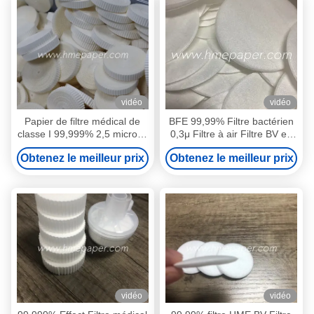
vidéo
vidéo
Papier de filtre médical de
BFE 99,99% Filtre bactérien
classe I 99,999% 2,5 microns
0,3μ Filtre à air Filtre BV en
absorbant Certifié MSDS
tissu non tissé soufflé
Obtenez le meilleur prix
Obtenez le meilleur prix
vidéo
vidéo