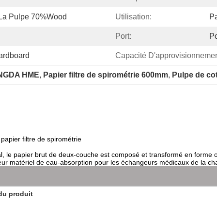
 La Pulpe 70%wood
Utilisation:
Pa
Port:
Po
Cardboard
Capacité D'approvisionnemen
WANGDA HME
, 
Papier filtre de spirométrie 600mm
, 
Pulpe de cot
apier filtre de spirométrie
al, le papier brut de deux-couche est composé et transformé en forme o
illeur matériel de eau-absorption pour les échangeurs médicaux de la cha
du produit