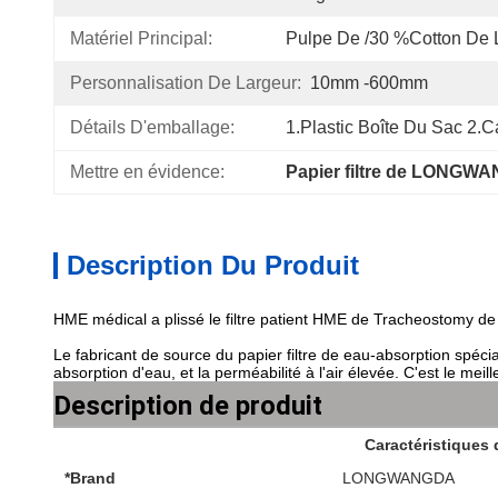
Matériel Principal:
Pulpe De /30 %cotton De
Personnalisation De Largeur:
10mm -600mm
Détails D'emballage:
1.Plastic Boîte Du Sac 2.
Mettre en évidence:
Papier filtre de LONG
Description Du Produit
HME médical a plissé le filtre patient HME de Tracheostomy de p
Le fabricant de source du papier filtre de eau-absorption spéci
absorption d'eau, et la perméabilité à l'air élevée. C'est le me
Description de produit
Caractéristiques 
*Brand
LONGWANGDA