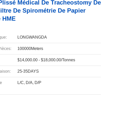
 Plissé Médical De Tracheostomy De
iltre De Spirométrie De Papier
De HME
que:
LONGWANGDA
ièces:
100000Meters
$14,000.00 - $18,000.00/Tonnes
aison:
25-35DAYS
e
L/C, D/A, D/P