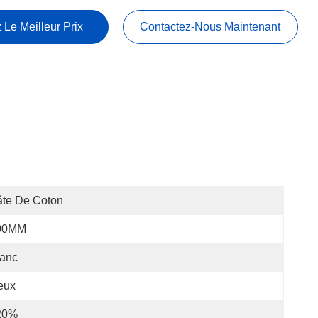
 Le Meilleur Prix
Contactez-Nous Maintenant
âte De Coton
00MM
lanc
eux
20%