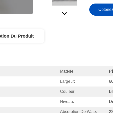
Obtenez
ption Du Produit
Matériel:
P
Largeur:
6
Couleur:
B
Niveau:
D
Absorption De Wate:
2