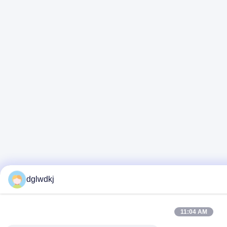
dglwdkj
11:04 AM