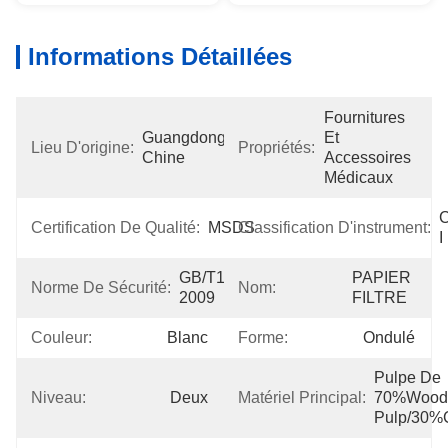
Informations Détaillées
Fournitures 
Guangdong, 
Et 
Lieu D'origine:
Propriétés:
Chine
Accessoires 
Médicaux
C
Certification De Qualité:
MSDS
Classification D'instrument:
I
GB/T18830-
PAPIER 
Norme De Sécurité:
Nom:
2009
FILTRE
Couleur:
Blanc
Forme:
Ondulé
Pulpe De 
Niveau:
Deux
Matériel Principal:
70%Wood 
Pulp/30%