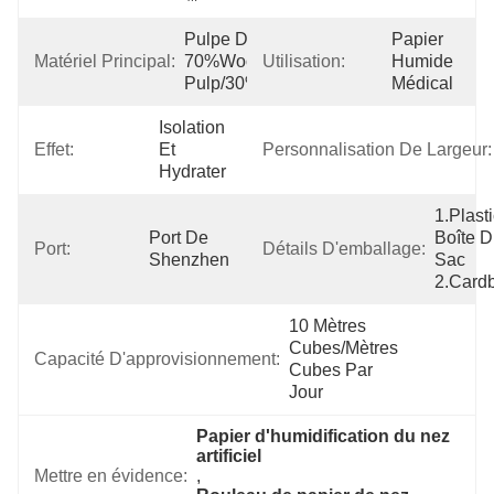
Pulpe De 
Papier 
Matériel Principal:
70%Wood 
Utilisation:
Humide 
Pulp/30%Cotton
Médical
Isolation 
Effet:
Et 
Personnalisation De Largeur:
Hydrater
1.Plasti
Port De 
Boîte D
Port:
Détails D'emballage:
Shenzhen
Sac 
2.Card
10 Mètres 
Cubes/mètres 
Capacité D'approvisionnement:
Cubes Par   
Jour
Papier d'humidification du nez 
artificiel
Mettre en évidence:
, 