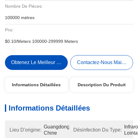
Nombre De Pièces:
100000 mètres
Prix:
$0.10/Meters 100000-299999 Meters
Obtenez Le Meilleur Prix
Contactez-Nous Maintenant
Informations Détaillées
Description Du Produit
Informations Détaillées
Guangdong, 
Infrar
Lieu D'origine:
Désinfection Du Type:
Chine
Lointa