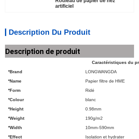
Rouleau de papier de nez 
artificiel
Description Du Produit
Description de produit
Caractéristiques du p
*Brand
LONGWANGDA
*Name
Papier filtre de HME
*Form
Ridé
*Colour
blanc
*Height
0.98mm
*Weight
190g/m2
*Width
10mm-590mm
*Effect
Isolation et hydrater