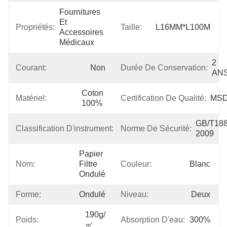
Fournitures 
Et 
Propriétés:
Taille:
L16MM*L100M
Accessoires 
Médicaux
2 
Courant:
Non
Durée De Conservation:
AN
Coton 
Matériel:
Certification De Qualité:
MS
100%
Classe 
GB/T188
Classification D'instrument:
Norme De Sécurité:
I
2009
Papier 
Nom:
Filtre 
Couleur:
Blanc
Ondulé
Forme:
Ondulé
Niveau:
Deux
190g/
Poids:
Absorption D'eau:
300%
㎡