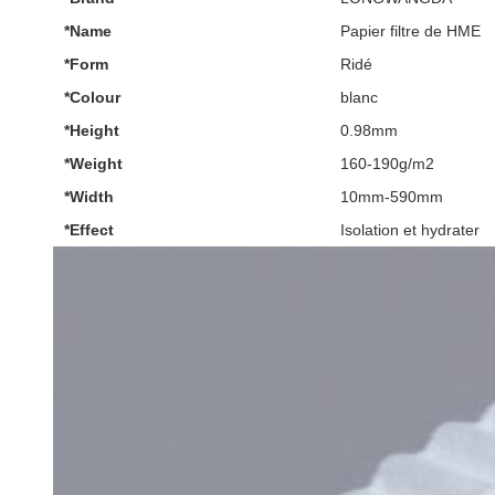
*Name
Papier filtre de HME
*Form
Ridé
*Colour
blanc
*Height
0.98mm
*Weight
160-190g/m2
*Width
10mm-590mm
*Effect
Isolation et hydrater