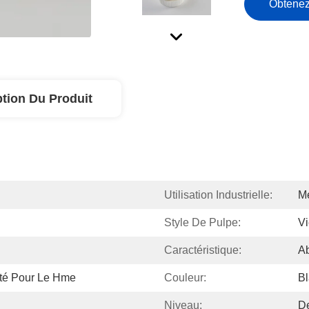
Obtenez
ption Du Produit
Utilisation Industrielle:
Mé
Style De Pulpe:
Vi
Caractéristique:
A
ité Pour Le Hme
Couleur:
B
Niveau:
D