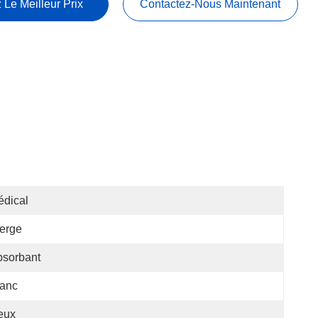
 Le Meilleur Prix
Contactez-Nous Maintenant
dical
erge
bsorbant
lanc
eux