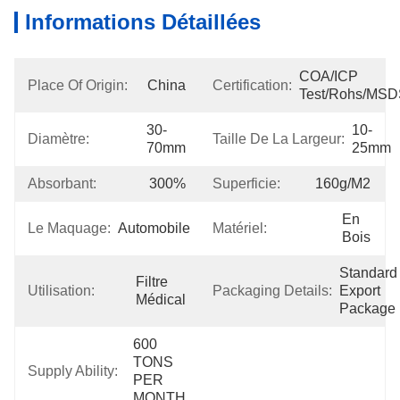
Informations Détaillées
COA/ICP 
Place Of Origin:
China
Certification:
Test/Rohs/MS
30-
10-
Diamètre:
Taille De La Largeur:
70mm
25mm
Absorbant:
300%
Superficie:
160g/m2
En 
Le Maquage:
Automobile
Matériel:
Bois
Standard 
Filtre 
Utilisation:
Packaging Details:
Export 
Médical
Package
600 
TONS 
Supply Ability:
PER 
MONTH