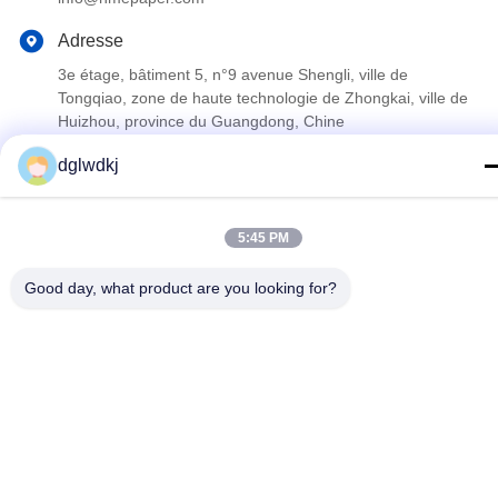
Adresse
3e étage, bâtiment 5, n°9 avenue Shengli, ville de
Tongqiao, zone de haute technologie de Zhongkai, ville de
Huizhou, province du Guangdong, Chine
dglwdkj
Politique de confidentialité
|
Plan du site
La Chine est bonne. Qualité le hme le papier filtre Le fournisseur.
5:45 PM
2022-2026 Huizhou Longwangda Technology Co., Ltd. Tout. Les
droits sont réservés.
Good day, what product are you looking for?