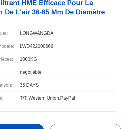
iltrant HME Efficace Pour La
on De L'air 36-65 Mm De Diamètre
que:
LONGWANGDA
odèle:
LWD422000666
ièces:
1000KG
negotiable
aison:
35 DAYS
e
T/T, Western Union,PayPal