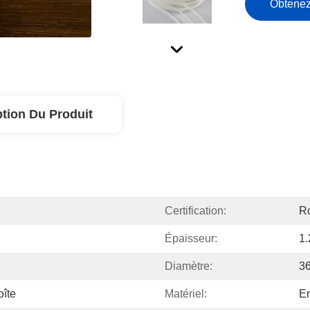
Obtenez
ption Du Produit
Certification:
Ro
Épaisseur:
1
Diamètre:
3
oîte
Matériel:
En