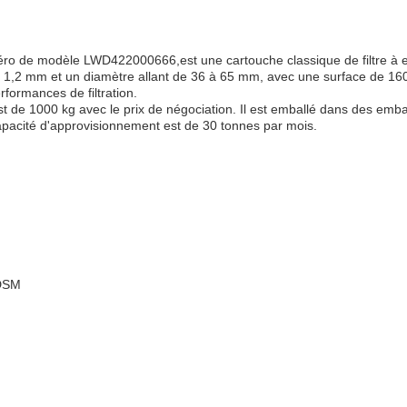
de modèle LWD422000666,est une cartouche classique de filtre à eau e
,2 mm et un diamètre allant de 36 à 65 mm, avec une surface de 160 g/
rformances de filtration.
de 1000 kg avec le prix de négociation. Il est emballé dans des emball
capacité d'approvisionnement est de 30 tonnes par mois.
/DSM