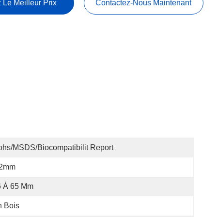
 Le Meilleur Prix
Contactez-Nous Maintenant
hs/MSDS/Biocompatibilit Report
.2mm
6 À 65 Mm
 Bois