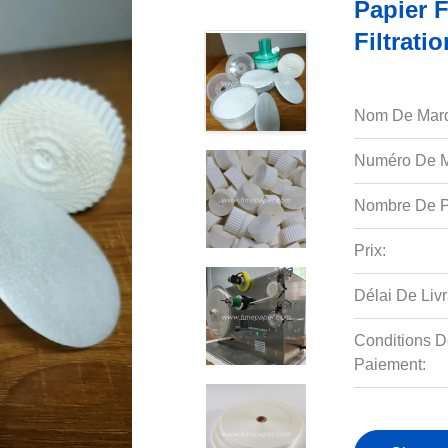
Papier F
Filtrati
Nom De Mar
Numéro De M
Nombre De P
Prix:
Délai De Livr
Conditions D
Paiement: