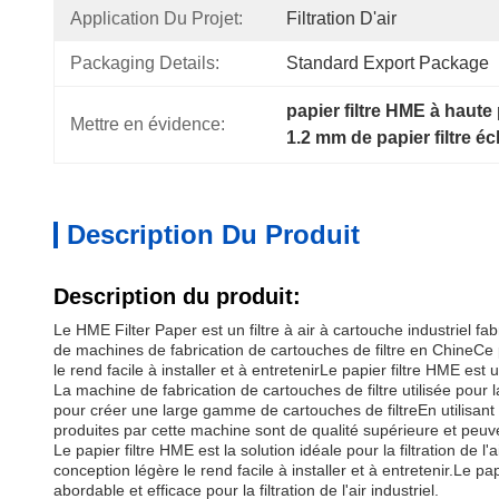
Application Du Projet:
Filtration D'air
Packaging Details:
Standard Export Package
papier filtre HME à haut
Mettre en évidence:
1.2 mm de papier filtre é
Description Du Produit
Description du produit:
Le HME Filter Paper est un filtre à air à cartouche industriel f
de machines de fabrication de cartouches de filtre en ChineCe pr
le rend facile à installer et à entretenirLe papier filtre HME est u
La machine de fabrication de cartouches de filtre utilisée pour la
pour créer une large gamme de cartouches de filtreEn utilisant c
produites par cette machine sont de qualité supérieure et peuvent
Le papier filtre HME est la solution idéale pour la filtration de 
conception légère le rend facile à installer et à entretenir.Le p
abordable et efficace pour la filtration de l'air industriel.