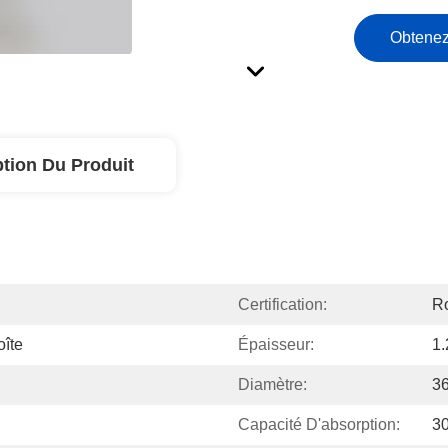
Obtenez
ption Du Produit
Certification:
Ro
oîte
Épaisseur:
1
Diamètre:
3
Capacité D'absorption:
3