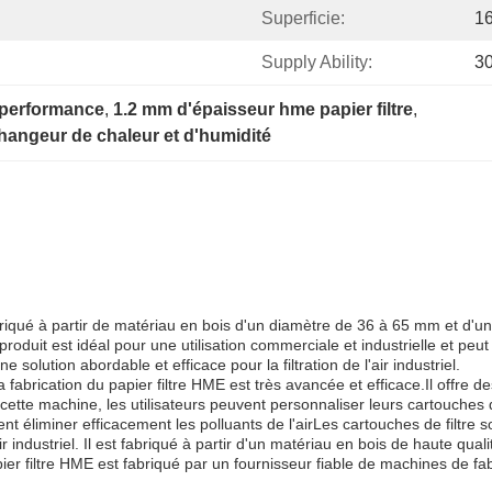
Superficie:
1
Supply Ability:
3
e performance
, 
1.2 mm d'épaisseur hme papier filtre
, 
changeur de chaleur et d'humidité
abriqué à partir de matériau en bois d'un diamètre de 36 à 65 mm et d'un
oduit est idéal pour une utilisation commerciale et industrielle et peut 
ne solution abordable et efficace pour la filtration de l'air industriel.
 fabrication du papier filtre HME est très avancée et efficace.Il offre de
ette machine, les utilisateurs peuvent personnaliser leurs cartouches de
 éliminer efficacement les polluants de l'airLes cartouches de filtre son
l'air industriel. Il est fabriqué à partir d'un matériau en bois de haute q
apier filtre HME est fabriqué par un fournisseur fiable de machines de fa