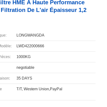
Filtre HME À Haute Performance
Filtration De L'air Épaisseur 1,2
que:
LONGWANGDA
odèle:
LWD422000666
ièces:
1000KG
negotiable
aison:
35 DAYS
e
T/T, Western Union,PayPal