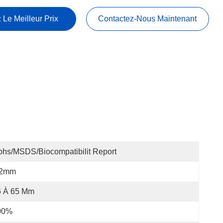
 Le Meilleur Prix
Contactez-Nous Maintenant
hs/MSDS/Biocompatibilit Report
.2mm
6 À 65 Mm
00%