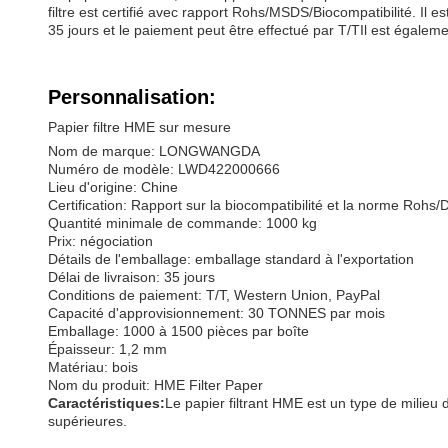
filtre est certifié avec rapport Rohs/MSDS/Biocompatibilité. Il e
35 jours et le paiement peut être effectué par T/TIl est égaleme
Personnalisation:
Papier filtre HME sur mesure
Nom de marque: LONGWANGDA
Numéro de modèle: LWD422000666
Lieu d'origine: Chine
Certification: Rapport sur la biocompatibilité et la norme Rohs
Quantité minimale de commande: 1000 kg
Prix: négociation
Détails de l'emballage: emballage standard à l'exportation
Délai de livraison: 35 jours
Conditions de paiement: T/T, Western Union, PayPal
Capacité d'approvisionnement: 30 TONNES par mois
Emballage: 1000 à 1500 pièces par boîte
Épaisseur: 1,2 mm
Matériau: bois
Nom du produit: HME Filter Paper
Caractéristiques:
Le papier filtrant HME est un type de milieu d
supérieures.