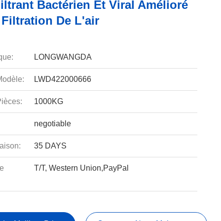
iltrant Bactérien Et Viral Amélioré
Filtration De L'air
que:
LONGWANGDA
odèle:
LWD422000666
ièces:
1000KG
negotiable
aison:
35 DAYS
e
T/T, Western Union,PayPal