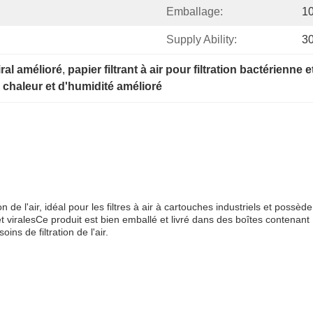
Emballage:
10
Supply Ability:
3
iral amélioré
, 
papier filtrant à air pour filtration bactérienne e
e chaleur et d'humidité amélioré
ion de l'air, idéal pour les filtres à air à cartouches industriels et pos
s et viralesCe produit est bien emballé et livré dans des boîtes conten
oins de filtration de l'air.