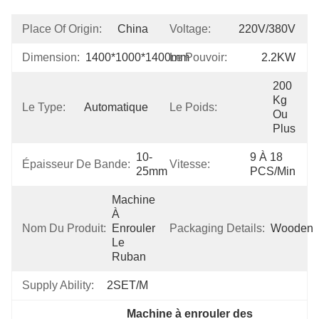
Place Of Origin:
China
Voltage:
220V/380V
Dimension:
1400*1000*1400mm
Le Pouvoir:
2.2KW
200 
Kg 
Le Type:
Automatique
Le Poids:
Ou 
Plus
10-
9 À 18 
Épaisseur De Bande:
Vitesse:
25mm
PCS/min
Machine 
À 
Nom Du Produit:
Enrouler 
Packaging Details:
Wooden
Le 
Ruban
Supply Ability:
2SET/M
Machine à enrouler des 