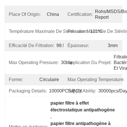
Rohs/MSDS/Bioc
Place Of Origin:
China
Certification:
Report
Température Maximale De Stérilisation:
Pression Maximale De Stérilis
121℃
Efficacité De Filtration:
99.99%
Épaisseur:
3mm
Filtrati
Max Operating Pressure:
30bar
Application Du Projet:
Bactér
Et Vir
Forme:
Circulaire
Max Operating Temperature:
Packaging Details:
10000PCS/BOX
Supply Ability:
30000pcs/da
papier filtre à effet 
électrostatique antipathogène
, 
papier filtre antipathogène à 
Mettre en évidence: