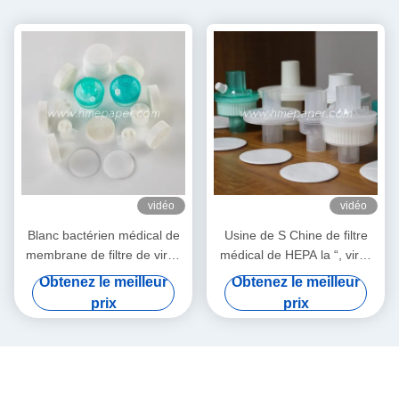
vidéo
vidéo
Blanc bactérien médical de
Usine de S Chine de filtre
membrane de filtre de virus
médical de HEPA la “, virus
de HME
bactériens de BEF 99,99%
Obtenez le meilleur
Obtenez le meilleur
filtrent
prix
prix