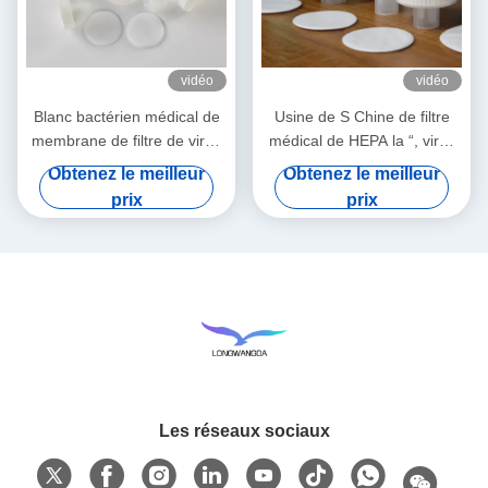
vidéo
vidéo
Blanc bactérien médical de
Usine de S Chine de filtre
membrane de filtre de virus
médical de HEPA la “, virus
de HME
bactériens de BEF 99,99%
Obtenez le meilleur
Obtenez le meilleur
filtrent
prix
prix
Les réseaux sociaux