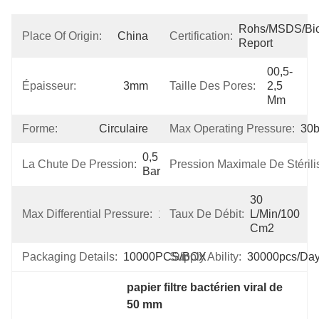
Rohs/MSDS/Bioc
Place Of Origin:
China
Certification:
Report
00,5-
Épaisseur:
3mm
Taille Des Pores:
2,5 
Μm
Forme:
Circulaire
Max Operating Pressure:
30b
0,5 
La Chute De Pression:
Pression Maximale De Stérilis
Bar
30 
Max Differential Pressure:
15bar
Taux De Débit:
L/min/100 
Cm2
Packaging Details:
10000PCS/BOX
Supply Ability:
30000pcs/da
papier filtre bactérien viral de 
50 mm