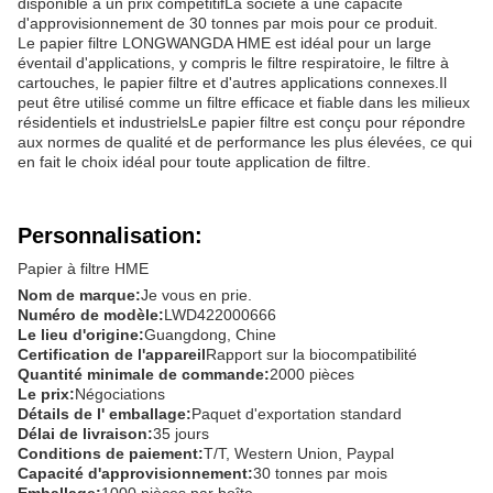
disponible à un prix compétitifLa société a une capacité
d'approvisionnement de 30 tonnes par mois pour ce produit.
Le papier filtre LONGWANGDA HME est idéal pour un large
éventail d'applications, y compris le filtre respiratoire, le filtre à
cartouches, le papier filtre et d'autres applications connexes.Il
peut être utilisé comme un filtre efficace et fiable dans les milieux
résidentiels et industrielsLe papier filtre est conçu pour répondre
aux normes de qualité et de performance les plus élevées, ce qui
en fait le choix idéal pour toute application de filtre.
Personnalisation:
Papier à filtre HME
Nom de marque:
Je vous en prie.
Numéro de modèle:
LWD422000666
Le lieu d'origine:
Guangdong, Chine
Certification de l'appareil
Rapport sur la biocompatibilité
Quantité minimale de commande:
2000 pièces
Le prix:
Négociations
Détails de l' emballage:
Paquet d'exportation standard
Délai de livraison:
35 jours
Conditions de paiement:
T/T, Western Union, Paypal
Capacité d'approvisionnement:
30 tonnes par mois