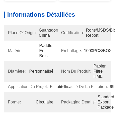
Informations Détaillées
Guangdong, 
Rohs/MSDS/Bioc
Place Of Origin:
Certification:
China
Report
Paddle 
Matériel:
En 
Emballage:
1000PCS/BOX
Bois
Papier 
Diamètre:
Personnalisé
Nom Du Produit:
Filtre 
HME
Application Du Projet:
Filtration
Efficacité De La Filtration:
99
Standard 
Forme:
Circulaire
Packaging Details:
Export 
Package