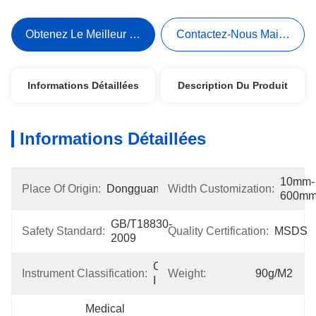
Obtenez Le Meilleur Prix
Contactez-Nous Maintenant
Informations Détaillées
Description Du Produit
Informations Détaillées
10mm-
Place Of Origin:
Dongguan
Width Customization:
600m
GB/T18830-
Safety Standard:
Quality Certification:
MSDS
2009
Class 
Instrument Classification:
Weight:
90g/m2
I
Medical 