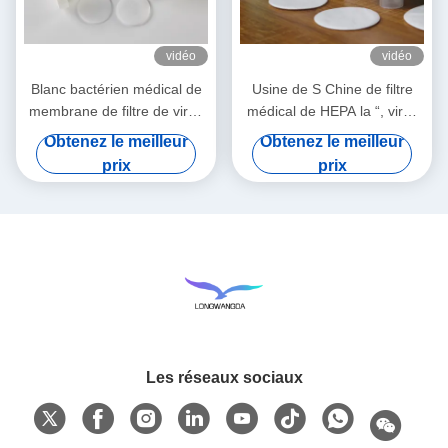
vidéo
vidéo
Blanc bactérien médical de
Usine de S Chine de filtre
membrane de filtre de virus
médical de HEPA la “, virus
de HME
bactériens de BEF 99,99%
Obtenez le meilleur
Obtenez le meilleur
filtrent
prix
prix
Les réseaux sociaux