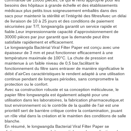
commande de 10000 pièces, ce qui le rend approprié pour les
besoins des hôpitaux à grande échelle et des établissements
médicaux plus petits.tous soigneusement emballés dans des
sacs pour maintenir la stérilité et l'intégrité des filtresAvec un délai
de livraison de 10 à 25 jours et des conditions de paiement
sécurisées par T/T, longwangda garantit un service rapide et
fiable.Leur impressionnante capacité d'approvisionnement de
30000 pièces par jour garantit que la demande peut être
satisfaite rapidement et efficacement.
Le longwangda Bactérial Viral Filter Paper est conçu avec une
épaisseur de 3 mm et peut fonctionner efficacement à une
température maximale de 100°C. La chute de pression est
maintenue à un faible niveau de 0,5 bar,facilitant le
fonctionnement du filtre sans entraver de manière significative le
débit d'airCes caractéristiques le rendent adapté à une utilisation
continue pendant de longues périodes, sans compromettre la
protection ou le confort.
Avec sa construction robuste et sa conception méticuleuse, le
papier filtre longwangda est également adapté pour une
utilisation dans les laboratoires, la fabrication pharmaceutique,et
tout environnement où le contrôle de la qualité de l'air est une
prioritéIl sert de barrière critique contre la contamination, jouant
un rôle vital dans la création et le maintien des conditions de salle
blanche.
En résumé, le longwangda Bacterial Viral Filter Paper se