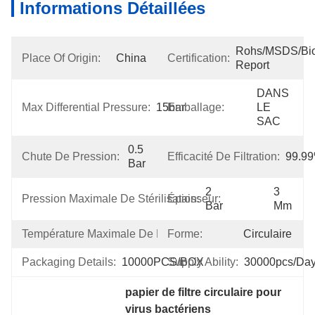
Informations Détaillées
Rohs/MSDS/Bioc
Place Of Origin:
China
Certification:
Report
DANS 
Max Differential Pressure:
15bar
Emballage:
LE 
SAC
0.5 
Chute De Pression:
Efficacité De Filtration:
99.9
Bar
2 
3 
Pression Maximale De Stérilisation:
Épaisseur:
Bar
Mm
Température Maximale De Fonctionnement:
Forme:
Circulaire
100℃
Packaging Details:
10000PCS/BOX
Supply Ability:
30000pcs/da
papier de filtre circulaire pour 
virus bactériens