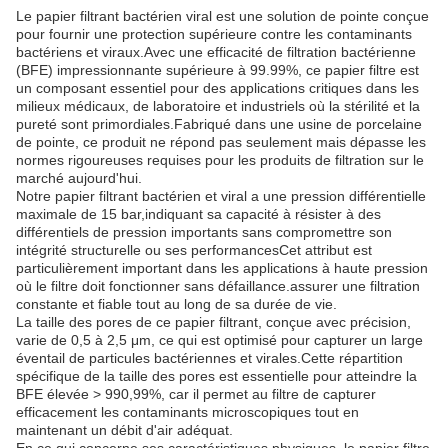
Le papier filtrant bactérien viral est une solution de pointe conçue
pour fournir une protection supérieure contre les contaminants
bactériens et viraux.Avec une efficacité de filtration bactérienne
(BFE) impressionnante supérieure à 99.99%, ce papier filtre est
un composant essentiel pour des applications critiques dans les
milieux médicaux, de laboratoire et industriels où la stérilité et la
pureté sont primordiales.Fabriqué dans une usine de porcelaine
de pointe, ce produit ne répond pas seulement mais dépasse les
normes rigoureuses requises pour les produits de filtration sur le
marché aujourd'hui.
Notre papier filtrant bactérien et viral a une pression différentielle
maximale de 15 bar,indiquant sa capacité à résister à des
différentiels de pression importants sans compromettre son
intégrité structurelle ou ses performancesCet attribut est
particulièrement important dans les applications à haute pression
où le filtre doit fonctionner sans défaillance.assurer une filtration
constante et fiable tout au long de sa durée de vie.
La taille des pores de ce papier filtrant, conçue avec précision,
varie de 0,5 à 2,5 μm, ce qui est optimisé pour capturer un large
éventail de particules bactériennes et virales.Cette répartition
spécifique de la taille des pores est essentielle pour atteindre la
BFE élevée > 990,99%, car il permet au filtre de capturer
efficacement les contaminants microscopiques tout en
maintenant un débit d'air adéquat.