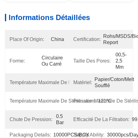
Informations Détaillées
Rohs/MSDS/Bioc
Place Of Origin:
China
Certification:
Report
00,5-
Circulaire 
Forme:
Taille Des Pores:
2,5 
Ou Carré
Μm
Papier/coton/melt 
Température Maximale De Fonctionnement:
Matériel:
100℃
Soufflé
Température Maximale De Stérilisation:
Pression Maximale De Stérilis
121℃
0.5 
Chute De Pression:
Efficacité De La Filtration:
99
Bar
Packaging Details:
10000PCS/BOX
Supply Ability:
30000pcs/da