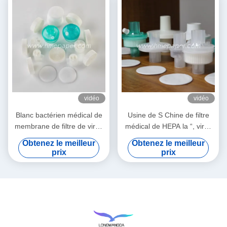
vidéo
vidéo
Blanc bactérien médical de
Usine de S Chine de filtre
membrane de filtre de virus
médical de HEPA la “, virus
de HME
bactériens de BEF 99,99%
Obtenez le meilleur
Obtenez le meilleur
filtrent
prix
prix