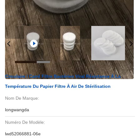
Circulaire / Carré Filtre Bactérien Viral Résistance À La
Température Du Papier Filtre À Air De Stérilisation
Nom De Marque:
longwangda
Numéro De Modèle:
lwd52066881-06e