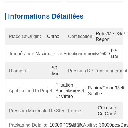
Informations Détaillées
Rohs/MSDS/Bioc
Place Of Origin:
China
Certification:
Report
0.5 
Température Maximale De Fonctionnement:
Chute De Pression:
100℃
Bar
50 
Diamètre:
Pression De Fonctionnement
Mm
Filtration 
Papier/coton/melt 
Application Du Projet:
Bactérienne 
Matériel:
Soufflé
Et Virale
2 
Circulaire 
Pression Maximale De Stérilisation:
Forme:
Bar
Ou Carré
Packaging Details:
10000PCS/BOX
Supply Ability:
30000pcs/da