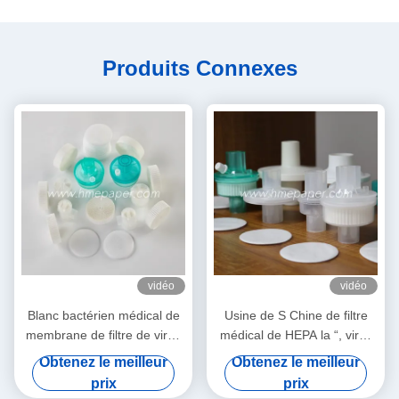
Produits Connexes
vidéo
vidéo
Blanc bactérien médical de
Usine de S Chine de filtre
membrane de filtre de virus
médical de HEPA la “, virus
de HME
bactériens de BEF 99,99%
Obtenez le meilleur
Obtenez le meilleur
filtrent
prix
prix