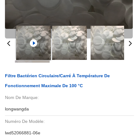
Filtre Bactérien Circulaire/carré À Température De
Fonctionnement Maximale De 100 °C
Nom De Marque:
longwangda
Numéro De Modèle:
lwd52066881-06e