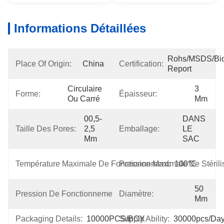
Informations Détaillées
Rohs/MSDS/Bioc
Place Of Origin:
China
Certification:
Report
Circulaire 
3 
Forme:
Épaisseur:
Ou Carré
Mm
00,5-
DANS 
Taille Des Pores:
2,5 
Emballage:
LE 
Μm
SAC
Température Maximale De Fonctionnement:
Pression Maximale De Stérilis
100℃
50 
Pression De Fonctionnement Maximale:
Diamètre:
30bar
Mm
Packaging Details:
10000PCS/BOX
Supply Ability:
30000pcs/da