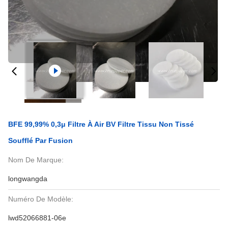
BFE 99,99% 0,3μ Filtre À Air BV Filtre Tissu Non Tissé
Soufflé Par Fusion
Nom De Marque:
longwangda
Numéro De Modèle:
lwd52066881-06e