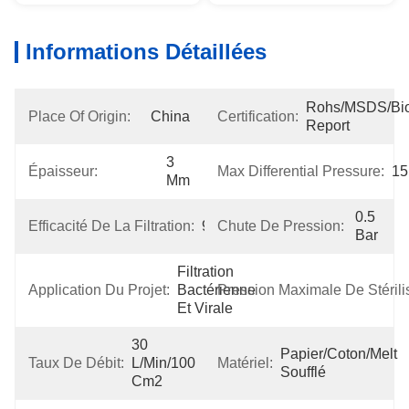
Informations Détaillées
Rohs/MSDS/Bioc
Place Of Origin:
China
Certification:
Report
3 
Épaisseur:
Max Differential Pressure:
15
Mm
0.5 
Efficacité De La Filtration:
99.99%
Chute De Pression:
Bar
Filtration 
Application Du Projet:
Bactérienne 
Pression Maximale De Stérilis
Et Virale
30 
Papier/coton/melt 
Taux De Débit:
L/min/100 
Matériel:
Soufflé
Cm2