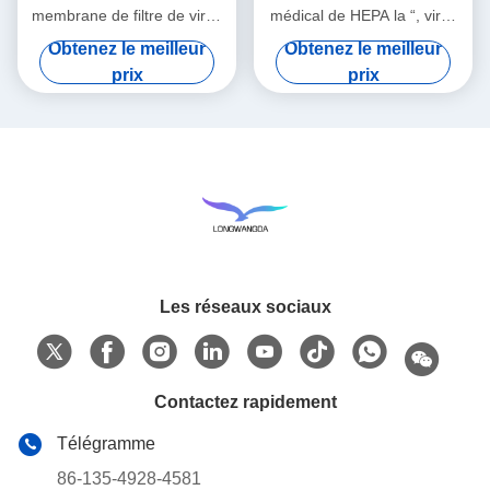
membrane de filtre de virus
médical de HEPA la “, virus
de HME
bactériens de BEF 99,99%
Obtenez le meilleur
Obtenez le meilleur
filtrent
prix
prix
Les réseaux sociaux
Contactez rapidement
Télégramme
86-135-4928-4581