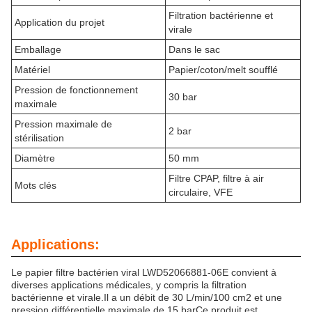
Filtration bactérienne et
Application du projet
virale
Emballage
Dans le sac
Matériel
Papier/coton/melt soufflé
Pression de fonctionnement
30 bar
maximale
Pression maximale de
2 bar
stérilisation
Diamètre
50 mm
Filtre CPAP, filtre à air
Mots clés
circulaire, VFE
Applications:
Le papier filtre bactérien viral LWD52066881-06E convient à
diverses applications médicales, y compris la filtration
bactérienne et virale.Il a un débit de 30 L/min/100 cm2 et une
pression différentielle maximale de 15 barCe produit est