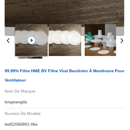
99.99% Filtre HME BV Filtre Viral Bactérien À Membrane Pour
Ventilateur
Nom De Marque:
longwangda
Numéro De Modèle:
lwd52066881-06e