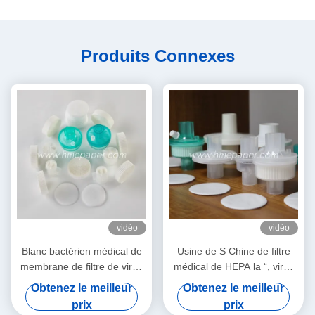
Produits Connexes
vidéo
vidéo
Blanc bactérien médical de
Usine de S Chine de filtre
membrane de filtre de virus
médical de HEPA la “, virus
de HME
bactériens de BEF 99,99%
Obtenez le meilleur
Obtenez le meilleur
filtrent
prix
prix