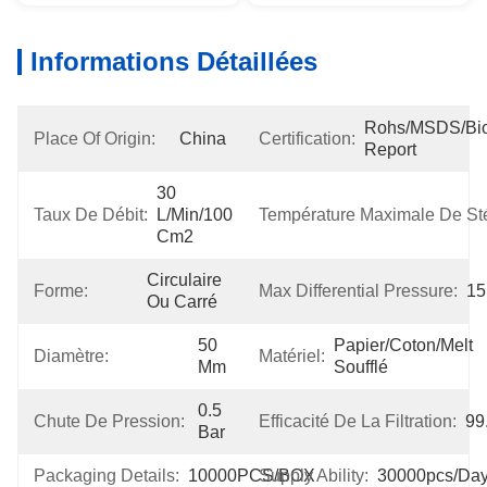
Informations Détaillées
Rohs/MSDS/Bioc
Place Of Origin:
China
Certification:
Report
30 
Taux De Débit:
L/min/100 
Température Maximale De Stér
Cm2
Circulaire 
Forme:
Max Differential Pressure:
15
Ou Carré
50 
Papier/coton/melt 
Diamètre:
Matériel:
Mm
Soufflé
0.5 
Chute De Pression:
Efficacité De La Filtration:
99
Bar
Packaging Details:
10000PCS/BOX
Supply Ability:
30000pcs/da