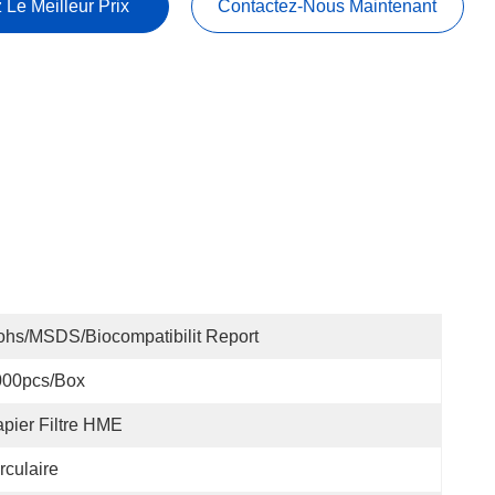
 Le Meilleur Prix
Contactez-Nous Maintenant
hs/MSDS/Biocompatibilit Report
000pcs/box
pier Filtre HME
rculaire