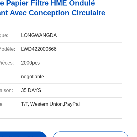
De Papier Filtre HME Ondulé
nt Avec Conception Circulaire
que:
LONGWANGDA
odèle:
LWD422000666
ièces:
2000pcs
negotiable
aison:
35 DAYS
e
T/T, Western Union,PayPal