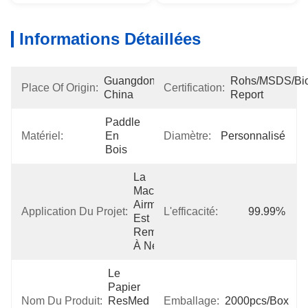
Informations Détaillées
Guangdong, 
Rohs/MSDS/Bioc
Place Of Origin:
Certification:
China
Report
Paddle 
Matériel:
En 
Diamètre:
Personnalisé
Bois
La 
Machine 
Airmini 
Application Du Projet:
L'efficacité:
99.99%
Est 
Remise 
À Neuf
Le 
Papier 
Nom Du Produit:
ResMed 
Emballage:
2000pcs/box