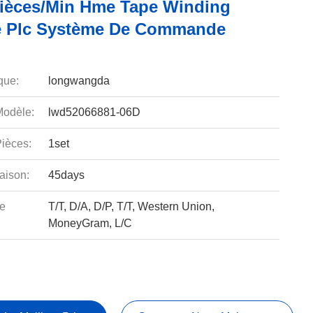
Pièces/min Hme Tape Winding
 Plc Système De Commande
que:
longwangda
odèle:
lwd52066881-06D
ièces:
1set
aison:
45days
e
T/T, D/A, D/P, T/T, Western Union,
MoneyGram, L/C