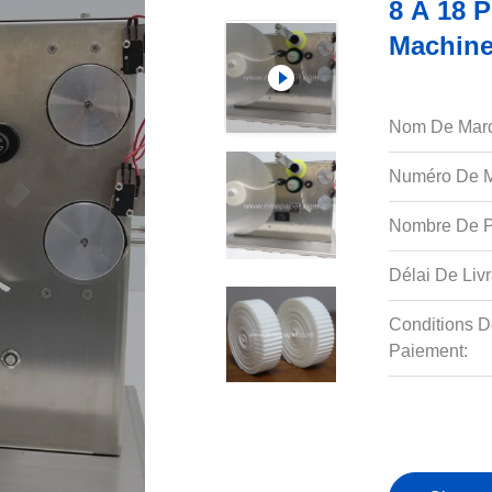
8 À 18 
Machine
Nom De Mar
Numéro De M
Nombre De P
Délai De Livr
Conditions D
Paiement: