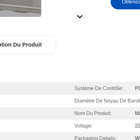
Obtenez
ption Du Produit
Système De Contrôle:
P
Diamètre De Noyau De Band
Nom Du Produit:
Ma
Voltage:
2
Packaging Details:
W