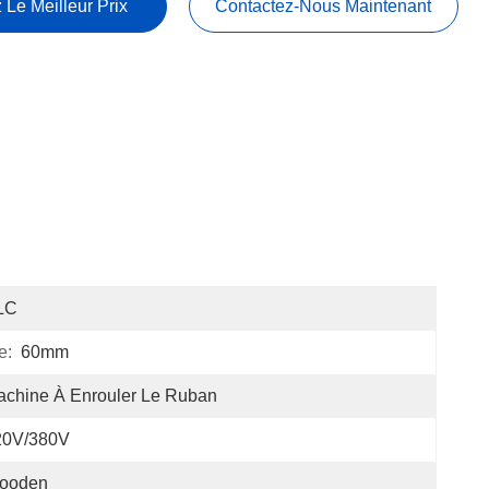
 Le Meilleur Prix
Contactez-Nous Maintenant
LC
e:
60mm
chine À Enrouler Le Ruban
20V/380V
ooden