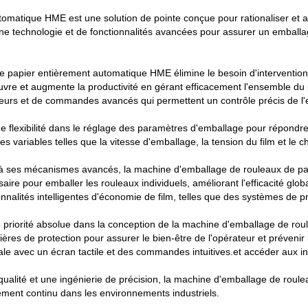
omatique HME est une solution de pointe conçue pour rationaliser et a
ne technologie et de fonctionnalités avancées pour assurer un emballag
 papier entièrement automatique HME élimine le besoin d'intervention
uvre et augmente la productivité en gérant efficacement l'ensemble du
teurs et de commandes avancés qui permettent un contrôle précis de l'
flexibilité dans le réglage des paramètres d'emballage pour répondre 
des variables telles que la vitesse d'emballage, la tension du film et l
t à ses mécanismes avancés, la machine d'emballage de rouleaux de pa
re pour emballer les rouleaux individuels, améliorant l'efficacité glob
alités intelligentes d'économie de film, telles que des systèmes de pré
une priorité absolue dans la conception de la machine d'emballage de 
ères de protection pour assurer le bien-être de l'opérateur et prévenir 
ale avec un écran tactile et des commandes intuitives.et accéder aux inf
ualité et une ingénierie de précision, la machine d'emballage de roul
nement continu dans les environnements industriels.