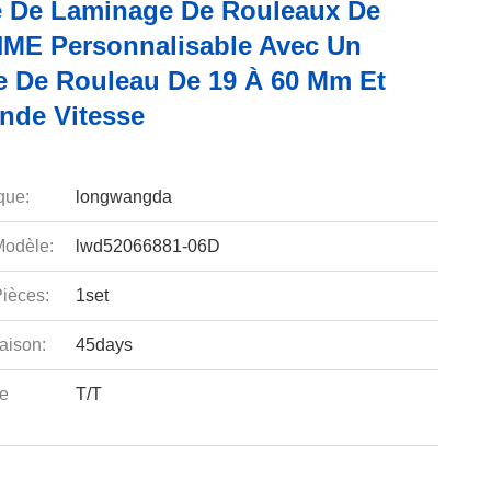
 De Laminage De Rouleaux De
HME Personnalisable Avec Un
e De Rouleau De 19 À 60 Mm Et
nde Vitesse
que:
longwangda
odèle:
lwd52066881-06D
ièces:
1set
aison:
45days
e
T/T