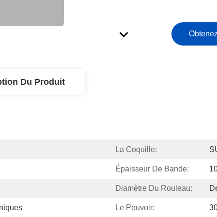
Obtenez
ption Du Produit
La Coquille:
S
Épaisseur De Bande:
1
Diamètre Du Rouleau:
De
oniques
Le Pouvoir:
3