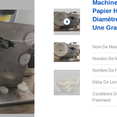
Machine
Papier 
Diamètr
Une Gra
Nom De Mar
Numéro De M
Nombre De P
Délai De Livr
Conditions D
Paiement: