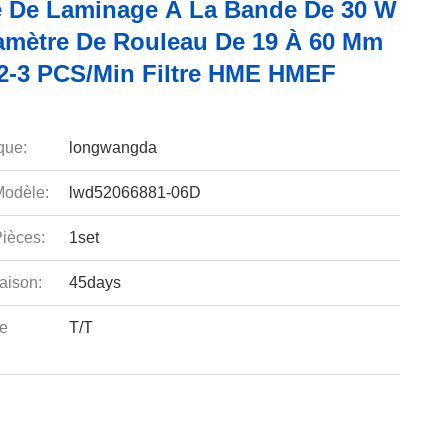
 De Laminage À La Bande De 30 W
amètre De Rouleau De 19 À 60 Mm
 2-3 PCS/min Filtre HME HMEF
que:
longwangda
odèle:
lwd52066881-06D
ièces:
1set
aison:
45days
e
T/T