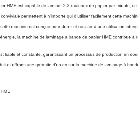
er HME est capable de laminer 2-3 rouleaux de papier par minute, ce q
ace conviviale permettent à n'importe qui d'utiliser facilement cette ma
ette machine est conçue pour durer et résister à une utilisation inten
ergie, la machine de laminage à bande de papier HME contribue à réd
 fiable et constante, garantissant un processus de production en douce
uit et offrons une garantie d'un an sur la machine de laminage à bande 
r HME