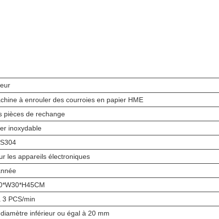
leur
chine à enrouler des courroies en papier HME
s pièces de rechange
ier inoxydable
S304
ur les appareils électroniques
année
0*W30*H45CM
à 3 PCS/min
 diamètre inférieur ou égal à 20 mm