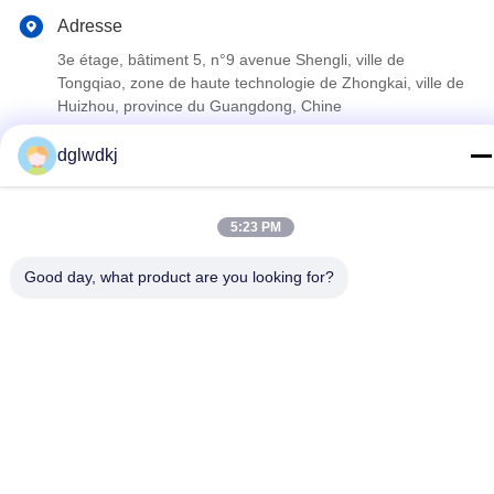
Adresse
3e étage, bâtiment 5, n°9 avenue Shengli, ville de
Tongqiao, zone de haute technologie de Zhongkai, ville de
Huizhou, province du Guangdong, Chine
dglwdkj
Politique de confidentialité
|
Plan du site
La Chine est bonne. Qualité le hme le papier filtre Le fournisseur.
5:23 PM
2022-2026 Huizhou Longwangda Technology Co., Ltd. Tout. Les
droits sont réservés.
Good day, what product are you looking for?