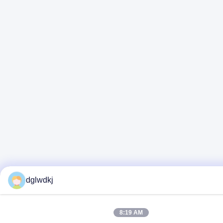
dglwdkj
8:19 AM