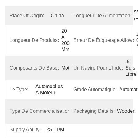
5
Place Of Origin:
China
Longueur De Alimentation:
(
20 
±
À 
Longueur De Produits:
Erreur De Étiquetage Allow:
200 
Mm
Je 
Composants De Base:
Moteur
Un Navire Pour L'Inde:
Suis 
Libre.
Automobiles 
Le Type:
Grade Automatique:
Automat
À Moteur
Nouveau 
Type De Commercialisation:
Packaging Details:
Produit 
Wooden
2024
Supply Ability:
2SET/M