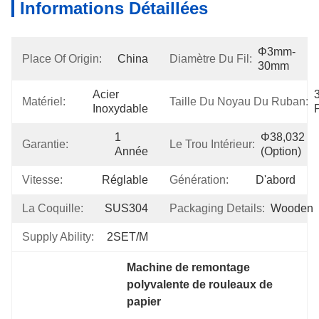
Informations Détaillées
Φ3mm-
Place Of Origin:
China
Diamètre Du Fil:
30mm
Acier 
3
Matériel:
Taille Du Noyau Du Ruban:
Inoxydable
1 
Φ38,032 
Garantie:
Le Trou Intérieur:
Année
(option)
Vitesse:
Réglable
Génération:
D'abord
La Coquille:
SUS304
Packaging Details:
Wooden
Supply Ability:
2SET/M
Machine de remontage 
polyvalente de rouleaux de 
papier
, 