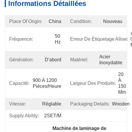
Informations Détaillées
Place Of Origin:
China
Condition:
Nouveau
±
50 
Fréquence:
Erreur De Étiquetage Allow:
Hz
Acier 
Génération:
D'abord
Matériel:
Inoxydable
20 
900 À 1200 
À 
Capacité:
Largeur Des Produits:
Pièces/heure
150 
Mm
Vitesse:
Réglable
Packaging Details:
Wooden
Supply Ability:
2SET/M
Machine de laminage de 