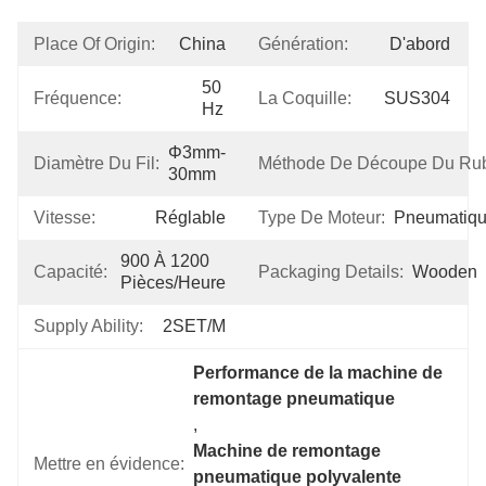
Place Of Origin:
China
Génération:
D'abord
50 
Fréquence:
La Coquille:
SUS304
Hz
Φ3mm-
Diamètre Du Fil:
Méthode De Découpe Du Ru
30mm
Vitesse:
Réglable
Type De Moteur:
Pneumatiq
900 À 1200 
Capacité:
Packaging Details:
Wooden
Pièces/heure
Supply Ability:
2SET/M
Performance de la machine de 
remontage pneumatique
, 
Machine de remontage 
Mettre en évidence:
pneumatique polyvalente