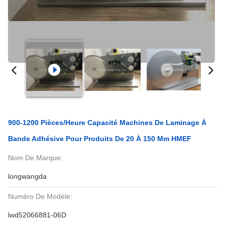
900-1200 Pièces/heure Capacité Machines De Laminage À
Bande Adhésive Pour Produits De 20 À 150 Mm HMEF
Nom De Marque:
longwangda
Numéro De Modèle:
lwd52066881-06D