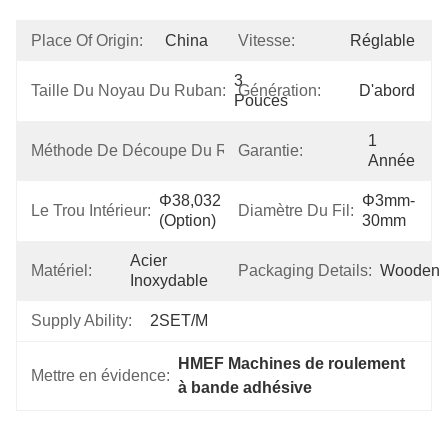
Place Of Origin:
China
Vitesse:
Réglable
3 
Taille Du Noyau Du Ruban:
Génération:
D'abord
Pouces
1 
Méthode De Découpe Du Ruban:
Garantie:
Automatique
Année
Φ38,032 
Φ3mm-
Le Trou Intérieur:
Diamètre Du Fil:
(option)
30mm
Acier 
Matériel:
Packaging Details:
Wooden
Inoxydable
Supply Ability:
2SET/M
HMEF Machines de roulement 
Mettre en évidence:
à bande adhésive