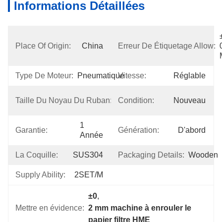
Informations Détaillées
±
Place Of Origin:
China
Erreur De Étiquetage Allow:
Type De Moteur:
Pneumatique
Vitesse:
Réglable
3 
Taille Du Noyau Du Ruban:
Condition:
Nouveau
Pouces
1 
Garantie:
Génération:
D'abord
Année
La Coquille:
SUS304
Packaging Details:
Wooden
Supply Ability:
2SET/M
±0
, 
Mettre en évidence:
2 mm machine à enrouler le 
papier filtre HME