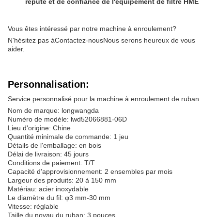
réputé et de confiance de l'équipement de filtre HME
Vous êtes intéressé par notre machine à enroulement?
N'hésitez pas à
Contactez-nous
Nous serons heureux de vous
aider.
Personnalisation:
Service personnalisé pour la machine à enroulement de ruban
Nom de marque: longwangda
Numéro de modèle: lwd52066881-06D
Lieu d'origine: Chine
Quantité minimale de commande: 1 jeu
Détails de l'emballage: en bois
Délai de livraison: 45 jours
Conditions de paiement: T/T
Capacité d'approvisionnement: 2 ensembles par mois
Largeur des produits: 20 à 150 mm
Matériau: acier inoxydable
Le diamètre du fil: φ3 mm-30 mm
Vitesse: réglable
Taille du noyau du ruban: 3 pouces