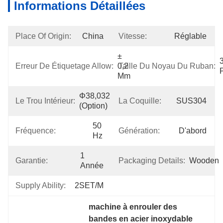
Informations Détaillées
Place Of Origin:
China
Vitesse:
Réglable
± 
3
Erreur De Étiquetage Allow:
0,2 
Taille Du Noyau Du Ruban:
Mm
Φ38,032 
Le Trou Intérieur:
La Coquille:
SUS304
(option)
50 
Fréquence:
Génération:
D'abord
Hz
1 
Garantie:
Packaging Details:
Wooden
Année
Supply Ability:
2SET/M
machine à enrouler des 
bandes en acier inoxydable